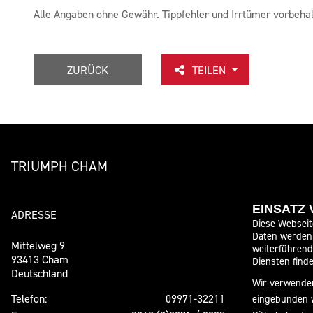
Alle Angaben ohne Gewähr. Tippfehler und Irrtümer vorbehal
ZURÜCK
TEILEN
TRIUMPH CHAM
EINSATZ
ADRESSE
ÖFFNUNGSZE
Diese Webseit
Daten werden 
Mittelweg 9
weiterführen
Montag:
93413 Cham
Diensten finde
Deutschland
Dienstag:
Wir verwenden
Mittwoch:
Telefon:
09971-32211
eingebunden 
Donnerstag: