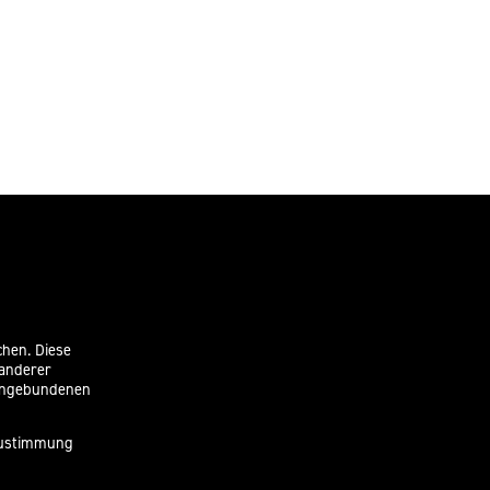
chen. Diese
 anderer
eingebundenen
 Zustimmung